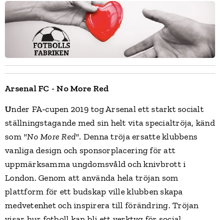
Arsenal FC - No More Red
U
nder FA‑cupen 2019 tog Arsenal ett starkt socialt
ställningstagande med sin helt vita specialtröja, känd
som
"No More Red"
. Denna tröja ersatte klubbens
vanliga design och sponsorplacering för att
uppmärksamma ungdomsvåld och knivbrott i
London. Genom att använda hela tröjan som
plattform för ett budskap ville klubben skapa
medvetenhet och inspirera till förändring. Tröjan
visar hur fotboll kan bli ett verktyg för social