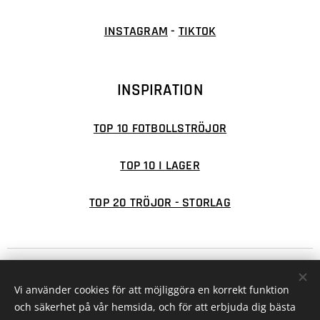
INSTAGRAM
-
TIKTOK
INSPIRATION
TOP 10 FOTBOLLSTRÖJOR
TOP 10 I LAGER
TOP 20 TRÖJOR - STORLAG
© 2026 FOTBOLLSFABRIKEN
Cookies
Vi använder cookies för att möjliggöra en korrekt funktion
Valutor
och säkerhet på vår hemsida, och för att erbjuda dig bästa
SEK kr
EUR €