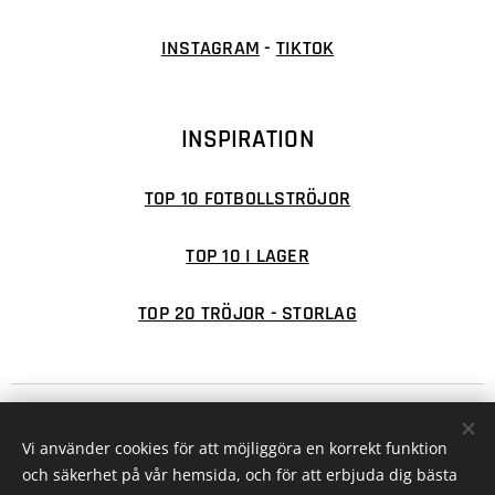
INSTAGRAM
-
TIKTOK
INSPIRATION
TOP 10 FOTBOLLSTRÖJOR
TOP 10 I LAGER
TOP 20 TRÖJOR - STORLAG
© 2026 FOTBOLLSFABRIKEN
Cookies
Vi använder cookies för att möjliggöra en korrekt funktion
Valutor
och säkerhet på vår hemsida, och för att erbjuda dig bästa
SEK kr
EUR €