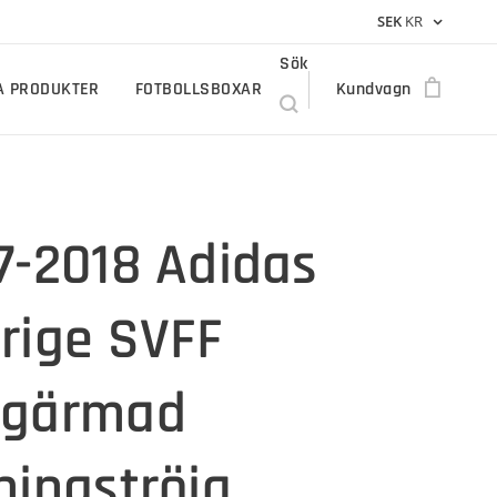
SEK
KR
Sök
A PRODUKTER
FOTBOLLSBOXAR
Kundvagn
7-2018 Adidas
rige SVFF
ngärmad
ningströja