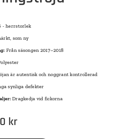
 - herrstorlek
ärkt, som ny
ng:
Från säsongen 2017–2018
olyester
jan är autentisk och noggrant kontrollerad
ga synliga defekter
aljer:
Dragkedja vid fickorna
00
kr