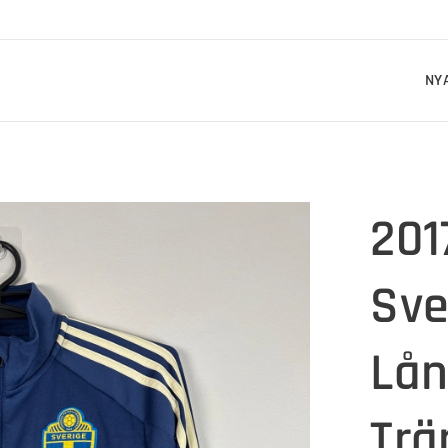
NY
201
Sve
Lå
Trä