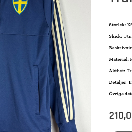
Storlek:
XS
Skick:
Utm
Beskrivni
Material:
P
Äkthet:
Trö
Detaljer:
In
Övriga det
210,