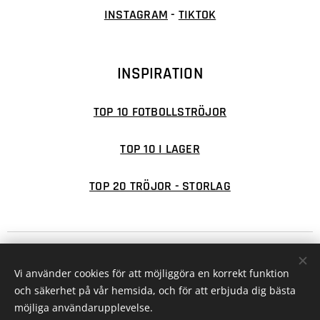
INSTAGRAM
-
TIKTOK
INSPIRATION
TOP 10 FOTBOLLSTRÖJOR
TOP 10 I LAGER
TOP 20 TRÖJOR - STORLAG
© 2026 FOTBOLLSFABRIKEN
Cookies
Vi använder cookies för att möjliggöra en korrekt funktion
Valutor
och säkerhet på vår hemsida, och för att erbjuda dig bästa
SEK kr
EUR €
möjliga användarupplevelse.