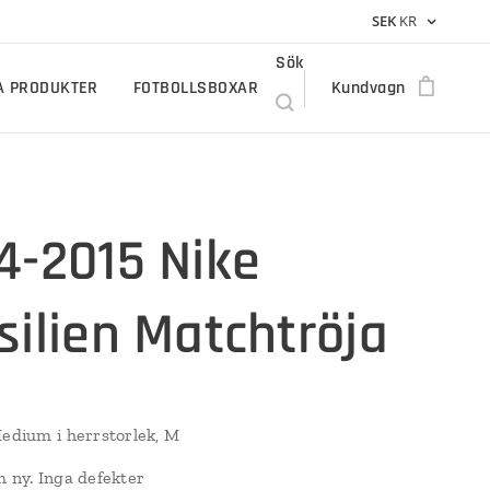
SEK
KR
Sök
A PRODUKTER
FOTBOLLSBOXAR
Kundvagn
4-2015 Nike
silien Matchtröja
dium i herrstorlek, M
 ny. Inga defekter