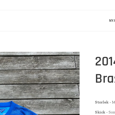
NY
201
Bra
Storlek -
Me
Skick -
Som