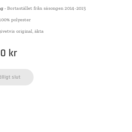
g -
Bortastället från säsongen 2014-2015
100% polyester
ivetvis original, äkta
00
kr
älligt slut