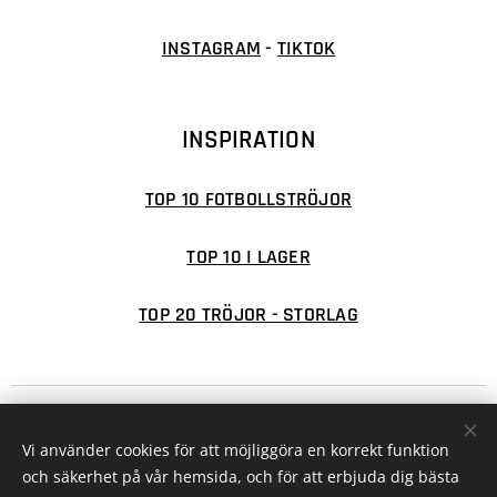
INSTAGRAM
-
TIKTOK
INSPIRATION
TOP 10 FOTBOLLSTRÖJOR
TOP 10 I LAGER
TOP 20 TRÖJOR - STORLAG
© 2026 FOTBOLLSFABRIKEN
Cookies
Vi använder cookies för att möjliggöra en korrekt funktion
Valutor
och säkerhet på vår hemsida, och för att erbjuda dig bästa
SEK kr
EUR €