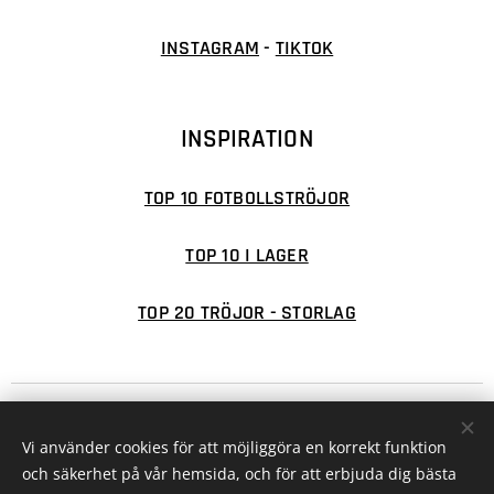
INSTAGRAM
-
TIKTOK
INSPIRATION
TOP 10 FOTBOLLSTRÖJOR
TOP 10 I LAGER
TOP 20 TRÖJOR - STORLAG
© 2026 FOTBOLLSFABRIKEN
Cookies
Vi använder cookies för att möjliggöra en korrekt funktion
Valutor
och säkerhet på vår hemsida, och för att erbjuda dig bästa
SEK kr
EUR €