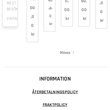
40
0,
60,
,0
MEST
00
,0
BESÖKTA
00
00
0
0
,0
kr
kr
VINTAGE
kr
kr
0
kr
Nästa
INFORMATION
ÅTERBETALNINGSPOLICY
FRAKTPOLICY