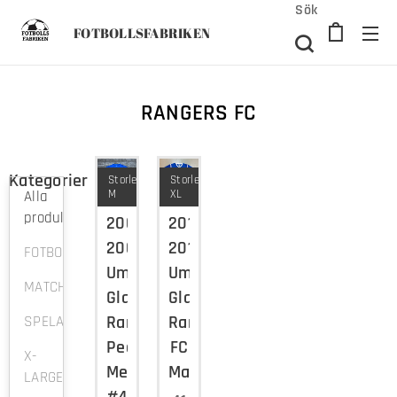
Sök
FOTBOLLSFABRIKEN
RANGERS FC
Kategorier
Storlek:
Storlek:
M
XL
Alla
produkter
2008-
2011-
2009
2012
FOTBOLLSTRÖJOR
Umbro
Umbro
MATCHTRÖJOR
Glasgow
Glasgow
Rangers
Rangers
SPELARTRÖJOR
Pedro
FC
X-
Mendes
Matchtröja
LARGE
#4