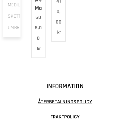
41
MEDIUM
Matchtröja
0,
SKOTTLAND
60
00
5,0
UMBRO
kr
0
kr
INFORMATION
ÅTERBETALNINGSPOLICY
FRAKTPOLICY