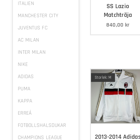
ITALIEN
SS Lazio
Matchtröja
MANCHESTER CITY
840,00
kr
JUVENTUS FC
AC MILAN
INTER MILAN
NIKE
ADIDAS
Storlek: M
PUMA
KAPPA
ERREÁ
FOTBOLLSHALSDUKAR
2013-2014 Adida
CHAMPIONS LEAGUE