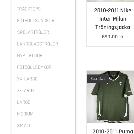
TRACKTOPS
2010-2011 Nike
Inter Milan
FOTBOLLSJACKOR
Träningsjacka
SPELARTRÖJOR
690,00
kr
LANDSLAGSTRÖJOR
NYA TRÖJOR
FOTBOLLSBYXOR
XX-LARGE
Storlek: L
X-LARGE
LARGE
MEDIUM
SMALL
2010-2011 Puma