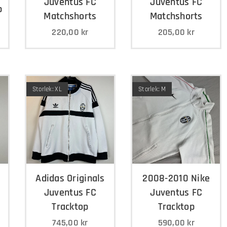
Juventus FC
Juventus FC
p
Matchshorts
Matchshorts
220,00
kr
205,00
kr
Storlek: XL
Storlek: M
Adidas Originals
2008-2010 Nike
Juventus FC
Juventus FC
Tracktop
Tracktop
745,00
kr
590,00
kr