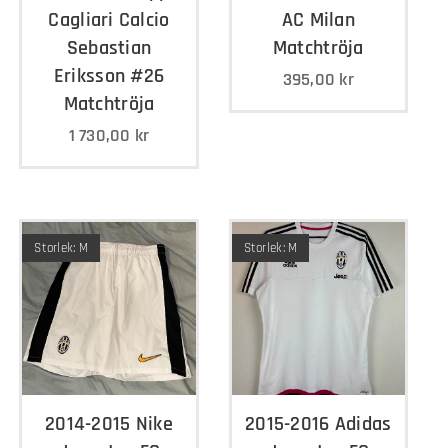
Cagliari Calcio
AC Milan
Sebastian
Matchtröja
Eriksson #26
395,00
kr
Matchtröja
1 730,00
kr
Storlek: M
Storlek: M
2014-2015 Nike
2015-2016 Adidas